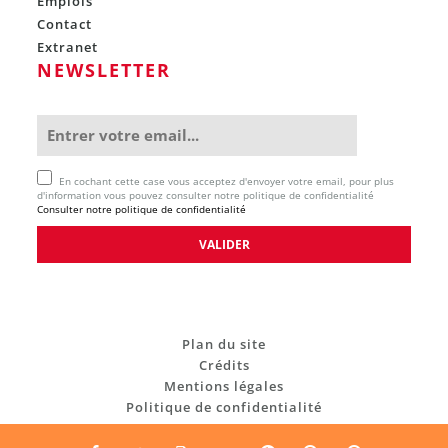
Emplois
Contact
Extranet
NEWSLETTER
En cochant cette case vous acceptez d'envoyer votre email, pour plus
d'information vous pouvez consulter notre politique de confidentialité
Consulter notre politique de confidentialité
Plan du site
Crédits
Mentions légales
Politique de confidentialité
C