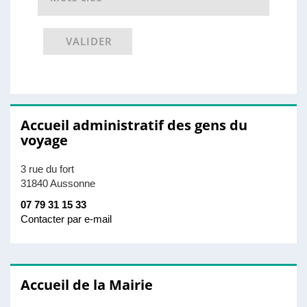
n
n
e
VALIDER
Accueil administratif des gens du
voyage
3 rue du fort
31840 Aussonne
07 79 31 15 33
Contacter par e-mail
Accueil de la Mairie