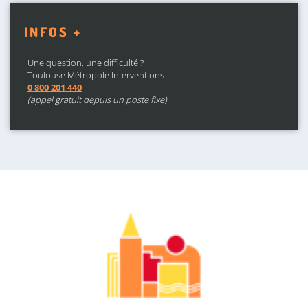
INFOS +
Une question, une difficulté ?
Toulouse Métropole Interventions
0 800 201 440
(appel gratuit depuis un poste fixe)