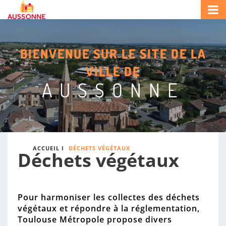
A
S
i
u
R
t
s
e
e
c
s
d
BIENVENUE SUR LE SITE DE LA
h
o
e
e
n
l
VILLE DE
r
a
n
AUSSONNE
c
M
e
h
a
e
i
r
r
:
i
e
ACCUEIL
I
DÉCHETS VÉGÉTAUX
d
Déchets végétaux
'
A
u
s
Pour harmoniser les collectes des déchets
s
végétaux et répondre à la réglementation,
o
Toulouse Métropole propose divers