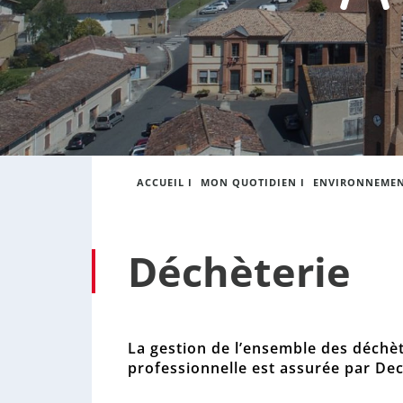
:
s
o
n
n
e
ACCUEIL
I
MON QUOTIDIEN
I
ENVIRONNEME
Déchèterie
La gestion de l’ensemble des déchèt
professionnelle est assurée par Dec