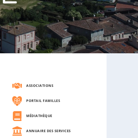
s
o
u
s
-
m
e
n
u
ASSOCIATIONS
PORTAIL FAMILLES
MÉDIATHÈQUE
ANNUAIRE DES SERVICES