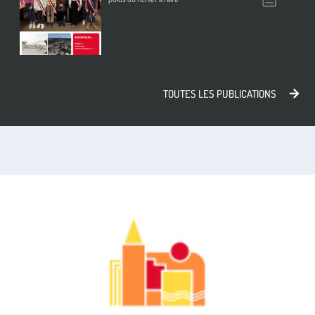
h
a
r
g
e
r
TOUTES LES PUBLICATIONS