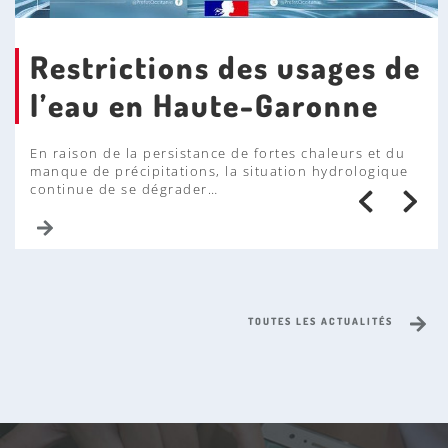
n
Relais Petite Enfance (RPE) : du samedi 8 août au
dimanche 30 août inclus
n
CLAP'S : du samedi 1er août au dimanche 23 août inclus
e
(Fermeture également le lundi 31 août)
Restrictions des usages de
ALSH : fermeture les jeudi 27, vendredi 28 et lundi 31
août
l’eau en Haute-Garonne
En raison de la persistance de fortes chaleurs et du
manque de précipitations, la situation hydrologique
continue de se dégrader…
TOUTES LES ACTUALITÉS
V