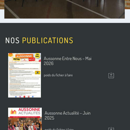
NOS
PUBLICATIONS
t
Aussonne Entre Nous – Mai
é
2026
l
é
poids du fichier à faire
c
h
a
r
g
e
r
t
Aussonne Actualité – Juin
é
2025
l
é
poids du fichier à faire
c