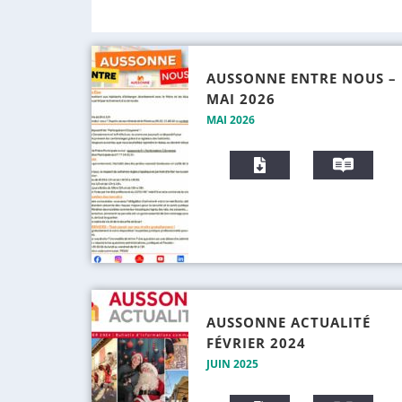
AUSSONNE ENTRE NOUS –
MAI 2026
MAI 2026
T
V
é
i
l
s
é
i
c
o
h
n
a
n
r
e
g
r
AUSSONNE ACTUALITÉ
e
FÉVRIER 2024
r
JUIN 2025