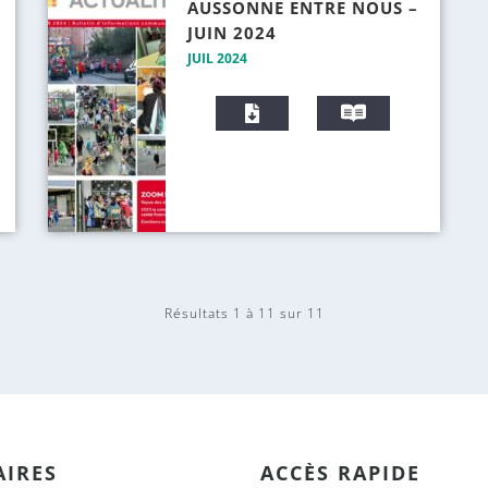
AUSSONNE ENTRE NOUS –
e
JUIN 2024
r
JUIL 2024
T
V
é
i
l
s
é
i
c
o
h
n
a
n
r
e
g
r
e
Résultats 1 à 11 sur 11
r
IRES
ACCÈS RAPIDE