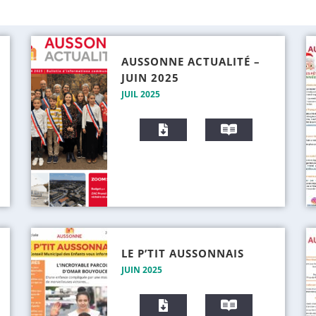
AUSSONNE ACTUALITÉ –
JUIN 2025
JUIL 2025
T
V
é
i
l
s
é
i
c
o
h
n
a
n
r
e
g
r
LE P’TIT AUSSONNAIS
e
JUIN 2025
r
T
V
é
i