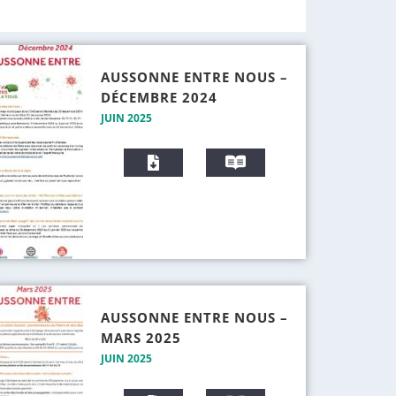
AUSSONNE ENTRE NOUS –
DÉCEMBRE 2024
JUIN 2025
T
V
é
i
l
s
é
i
c
o
h
n
a
n
r
e
g
r
AUSSONNE ENTRE NOUS –
e
MARS 2025
r
JUIN 2025