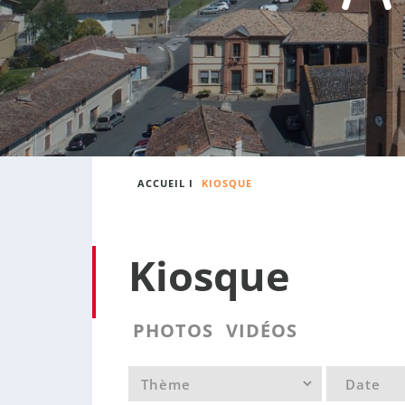
:
s
o
n
n
e
ACCUEIL
I
KIOSQUE
Kiosque
PHOTOS
VIDÉOS
Catégorie
Date