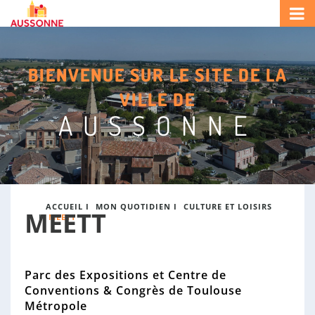
A
S
i
u
R
t
s
e
e
c
s
d
BIENVENUE SUR LE SITE DE LA
h
o
e
e
n
l
VILLE DE
r
a
n
AUSSONNE
c
M
e
h
a
e
i
r
r
:
i
e
ACCUEIL
I
MON QUOTIDIEN
I
CULTURE ET LOISIRS
d
MEETT
I
MEETT
'
A
u
s
Parc des Expositions et Centre de
s
Conventions & Congrès de Toulouse
o
Métropole