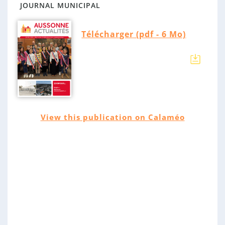
n
C
JOURNAL MUNICIPAL
n
a
e
t
Télécharger (pdf - 6 Mo)
é
g
o
r
i
e
s
View this publication on Calaméo