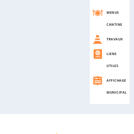
t
i
MENUS
c
l
CANTINE
e
TRAVAUX
LIENS
UTILES
AFFICHAGE
MUNICIPAL