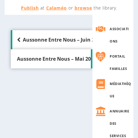
Publish
at
Calaméo
or
browse
the library.
ASSOCIATI
N
a
Aussonne Entre Nous – Juin 2025
ONS
v
i
PORTAIL
Aussonne Entre Nous – Mai 2026
g
a
FAMILLES
t
i
MÉDIATHÈQ
o
n
UE
d
e
ANNUAIRE
l
’
DES
a
r
SERVICES