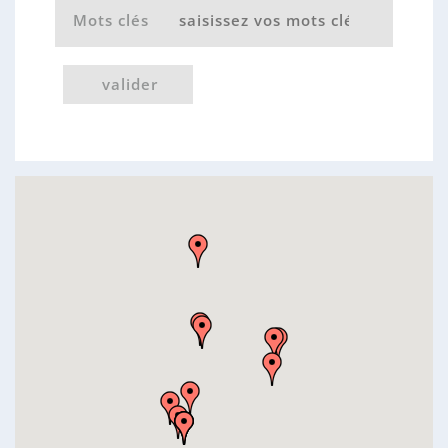
n
Mots clés
n
e
valider