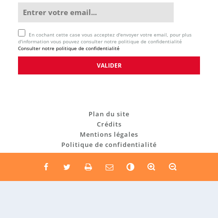
En cochant cette case vous acceptez d'envoyer votre email, pour plus
d'information vous pouvez consulter notre politique de confidentialité
Consulter notre politique de confidentialité
Plan du site
Crédits
Mentions légales
Politique de confidentialité
C
o
n
t
r
a
Re