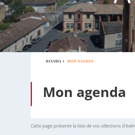
:
s
o
n
n
e
ACCUEIL
I
MON AGENDA
Mon agenda
Cette page présente la liste de vos sélections d'évé