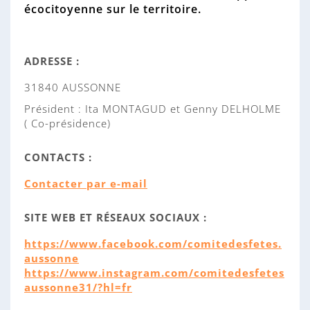
t
écocitoyenne sur le territoire.
i
o
n
ADRESSE :
:
31840 AUSSONNE
Président :
Ita MONTAGUD et Genny DELHOLME
( Co-présidence)
CONTACTS :
Contacter par e-mail
SITE WEB ET RÉSEAUX SOCIAUX :
https://www.facebook.com/comitedesfetes.
aussonne
https://www.instagram.com/comitedesfetes
aussonne31/?hl=fr