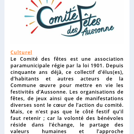
n
n
e
T
Culturel
y
Le Comité des fêtes est une association
p
paramunicipale régie par la loi 1901. Depuis
e
cinquante ans déjà, ce collectif d’élus(es),
d
d’habitants et autres acteurs de la
'
Commune œuvre pour mettre en vie les
a
festivités d’Aussonne. Les organisations de
s
fêtes, de jeux ainsi que de manifestations
s
diverses sont le cœur de l’action du comité.
o
Mais, ce n’est pas que le côté festif qu’il
c
faut retenir ; car la volonté des bénévoles
i
réside dans l’échange, le partage des
a
valeurs humaines et l’approche