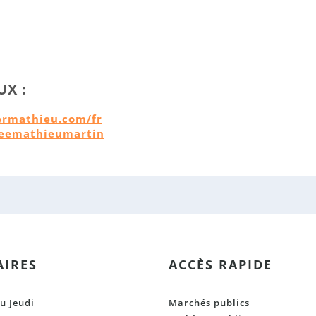
UX :
ermathieu.com/fr
seemathieumartin
IRES
ACCÈS RAPIDE
u Jeudi
Marchés publics