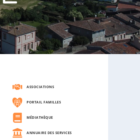
s
o
u
s
-
m
e
n
u
ASSOCIATIONS
PORTAIL FAMILLES
MÉDIATHÈQUE
ANNUAIRE DES SERVICES