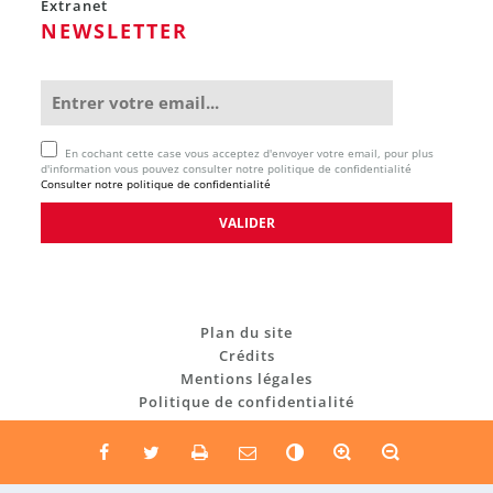
Extranet
NEWSLETTER
En cochant cette case vous acceptez d'envoyer votre email, pour plus
d'information vous pouvez consulter notre politique de confidentialité
Consulter notre politique de confidentialité
Plan du site
Crédits
Mentions légales
Politique de confidentialité
C
o
n