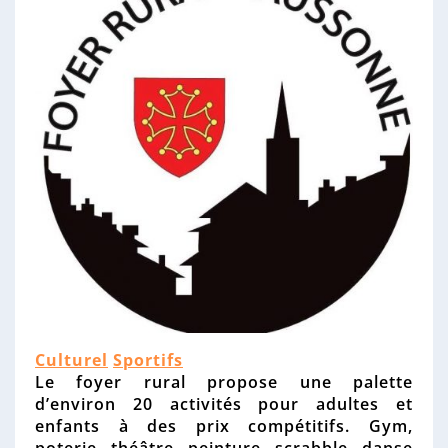
n
n
e
T
Culturel
Sportifs
y
Le foyer rural propose une palette
p
d’environ 20 activités pour adultes et
e
enfants à des prix compétitifs. Gym,
d