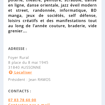
poterie, théâtre, peinture, scrabble, danse
'
en ligne, danse orientale, jazz éveil modern
a
et street, randonnée, informatique, BD
s
manga, jeux de sociétés, self défense,
s
loisirs créatifs et des manifestations tout
o
au long de l’année couture, braderie, vide
c
grenier….
i
a
t
ADRESSE :
i
o
Foyer Rural
n
8 place du 8 mai 1945
:
31840 AUSSONNE
Localiser
Président :
Jean RAMOS
CONTACTS :
07 83 78 60 00
Contacter par e-mail