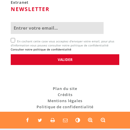
Extranet
NEWSLETTER
En cochant cette case vous acceptez d'envoyer votre email, pour plus
d'information vous pouvez consulter notre politique de confidentialité
Consulter notre politique de confidentialité
Plan du site
Crédits
Mentions légales
Politique de confidentialité
C
o
n