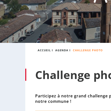
:
s
o
n
n
e
ACCUEIL
I
AGENDA
I
CHALLENGE PHOTO
Challenge ph
Participez à notre grand challenge 
notre commune !