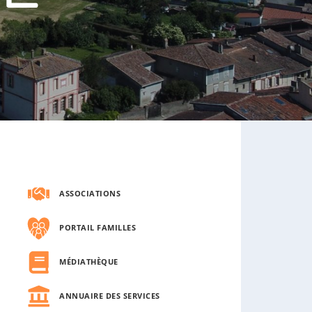
s
o
u
s
-
m
e
n
u
ASSOCIATIONS
PORTAIL FAMILLES
MÉDIATHÈQUE
ANNUAIRE DES SERVICES