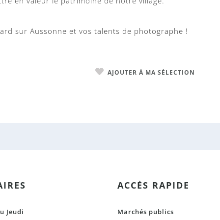
re en valeur le patrimoine de notre village.
ard sur Aussonne et vos talents de photographe !
AJOUTER À MA SÉLECTION
IRES
ACCÈS RAPIDE
u Jeudi
Marchés publics