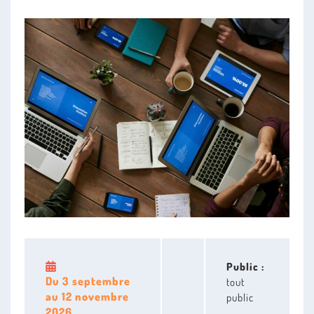
n
n
e
Public :
Du
3 septembre
tout
au
12 novembre
public
2026