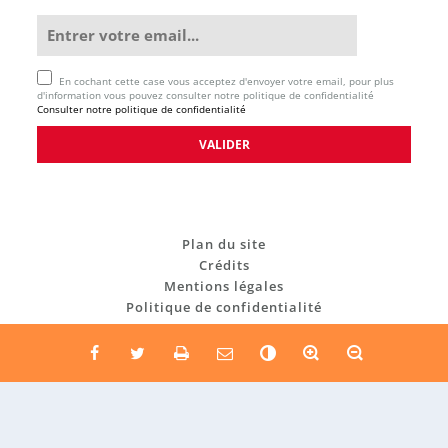
En cochant cette case vous acceptez d'envoyer votre email, pour plus
d'information vous pouvez consulter notre politique de confidentialité
Consulter notre politique de confidentialité
Plan du site
Crédits
Mentions légales
Politique de confidentialité
C
o
n
t
r