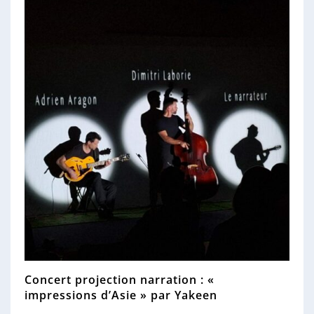
n
n
e
Concert projection narration : «
impressions d’Asie » par Yakeen