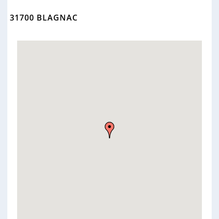
n
n
31700 BLAGNAC
e