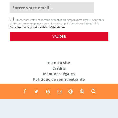
En cochant cette case vous acceptez d'envoyer votre email, pour plus
d'information vous pouvez consulter notre politique de confidentialité
Consulter notre politique de confidentialité
Plan du site
Crédits
Mentions légales
Politique de confidentialité
C
o
n
t
r
a