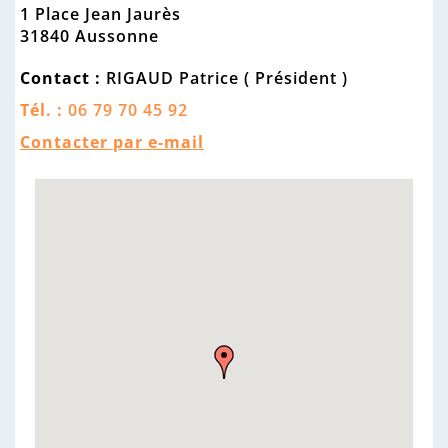
n
1 Place Jean Jaurès
n
31840 Aussonne
e
Contact :
RIGAUD Patrice ( Président )
Tél. :
06 79 70 45 92
Contacter par e-mail