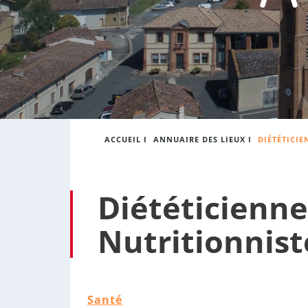
:
s
o
n
n
e
ACCUEIL
I
ANNUAIRE DES LIEUX
I
DIÉTÉTICIE
Diététicienne
Nutritionnist
Santé