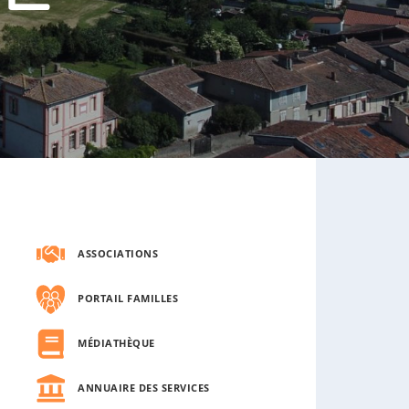
s
o
u
s
-
m
e
n
u
ASSOCIATIONS
PORTAIL FAMILLES
MÉDIATHÈQUE
ANNUAIRE DES SERVICES