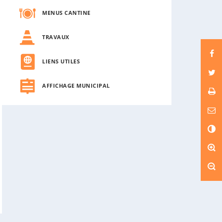
MENUS CANTINE
TRAVAUX
LIENS UTILES
AFFICHAGE MUNICIPAL
C
o
n
t
r
a
s
t
e