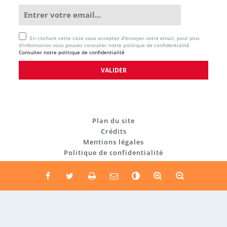
En cochant cette case vous acceptez d'envoyer votre email, pour plus
d'information vous pouvez consulter notre politique de confidentialité
Consulter notre politique de confidentialité
Plan du site
Crédits
Mentions légales
Politique de confidentialité
C
o
n
t
r
a