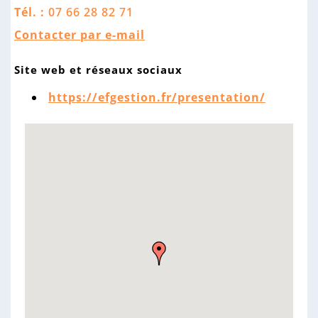
n
Tél. :
07 66 28 82 71
n
e
Contacter par e-mail
Site web et réseaux sociaux
https://efgestion.fr/presentation/