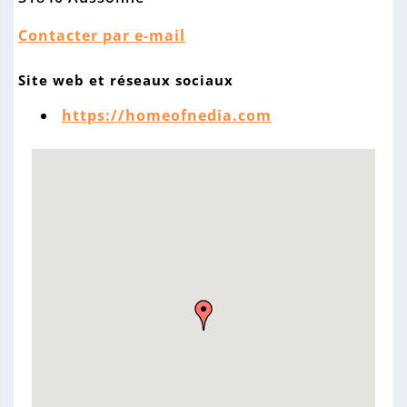
n
n
Contacter par e-mail
e
Site web et réseaux sociaux
https://homeofnedia.com