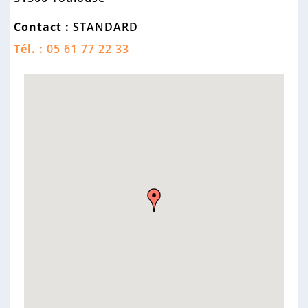
n
n
Contact :
STANDARD
e
Tél. :
05 61 77 22 33