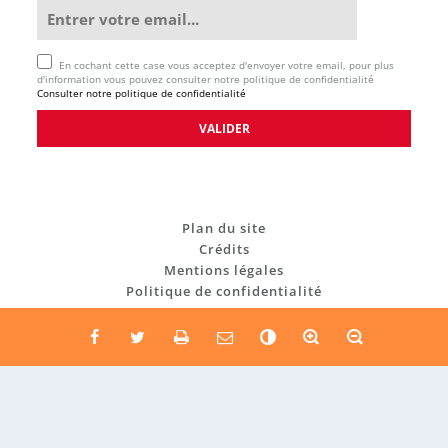
En cochant cette case vous acceptez d'envoyer votre email, pour plus
d'information vous pouvez consulter notre politique de confidentialité
Consulter notre politique de confidentialité
Plan du site
Crédits
Mentions légales
Politique de confidentialité
C
o
n
t
r
a
Re