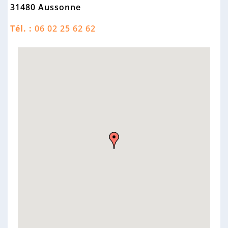
n
31480 Aussonne
n
e
Tél. :
06 02 25 62 62