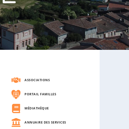
s
o
u
s
-
m
e
n
u
ASSOCIATIONS
PORTAIL FAMILLES
MÉDIATHÈQUE
ANNUAIRE DES SERVICES