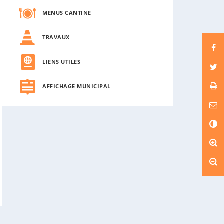
MENUS CANTINE
TRAVAUX
LIENS UTILES
AFFICHAGE MUNICIPAL
C
o
n
t
r
a
s
t
e