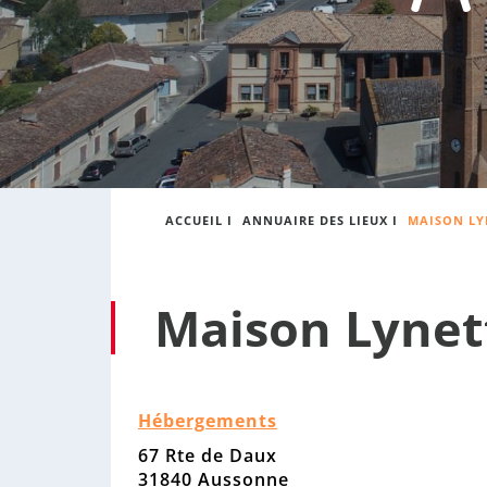
:
s
o
n
n
e
ACCUEIL
I
ANNUAIRE DES LIEUX
I
MAISON LY
Maison Lynet
Hébergements
67 Rte de Daux
31840 Aussonne