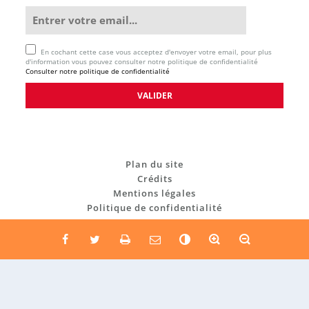
En cochant cette case vous acceptez d'envoyer votre email, pour plus
d'information vous pouvez consulter notre politique de confidentialité
Consulter notre politique de confidentialité
Plan du site
Crédits
Mentions légales
Politique de confidentialité
C
o
n
t
r
a