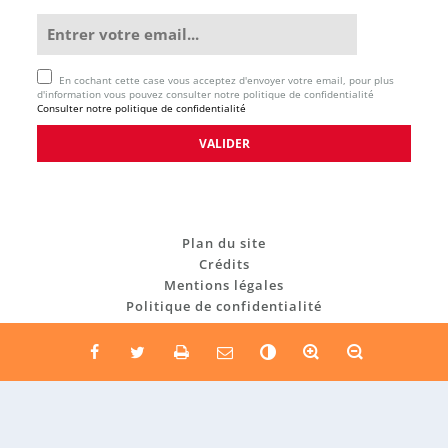
En cochant cette case vous acceptez d'envoyer votre email, pour plus
d'information vous pouvez consulter notre politique de confidentialité
Consulter notre politique de confidentialité
Plan du site
Crédits
Mentions légales
Politique de confidentialité
C
o
n
t
r
a