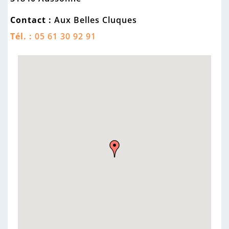
n
n
Contact :
Aux Belles Cluques
e
Tél. :
05 61 30 92 91