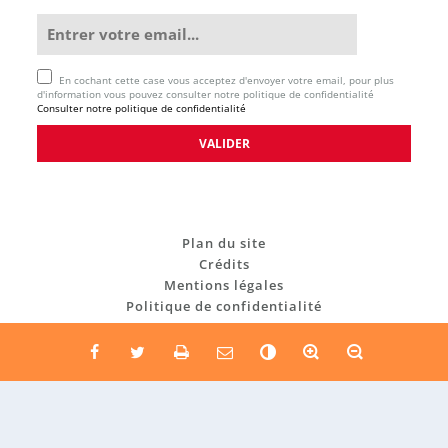
En cochant cette case vous acceptez d'envoyer votre email, pour plus
d'information vous pouvez consulter notre politique de confidentialité
Consulter notre politique de confidentialité
Plan du site
Crédits
Mentions légales
Politique de confidentialité
C
o
n
t
r
a