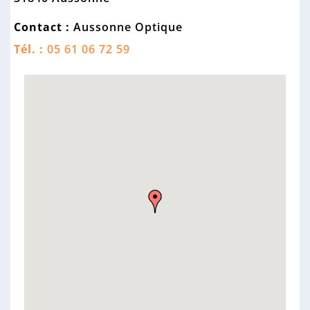
n
n
Contact :
Aussonne Optique
e
Tél. :
05 61 06 72 59