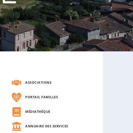
s
o
u
s
-
m
e
n
u
ASSOCIATIONS
PORTAIL FAMILLES
MÉDIATHÈQUE
ANNUAIRE DES SERVICES