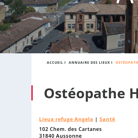
:
s
o
n
n
e
ACCUEIL
I
ANNUAIRE DES LIEUX
I
OSTÉOPATH
Ostéopathe H
Lieux refuge Angela
|
Santé
102 Chem. des Cartanes
31840 Aussonne