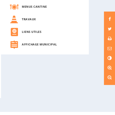
MENUS CANTINE
TRAVAUX
LIENS UTILES
AFFICHAGE MUNICIPAL
C
o
n
t
r
a
s
t
e