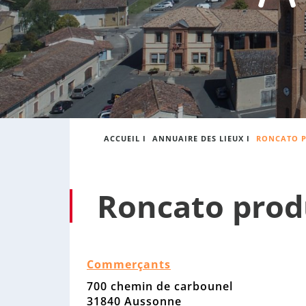
:
s
o
n
n
e
ACCUEIL
I
ANNUAIRE DES LIEUX
I
RONCATO P
Roncato prod
Commerçants
700 chemin de carbounel
31840 Aussonne