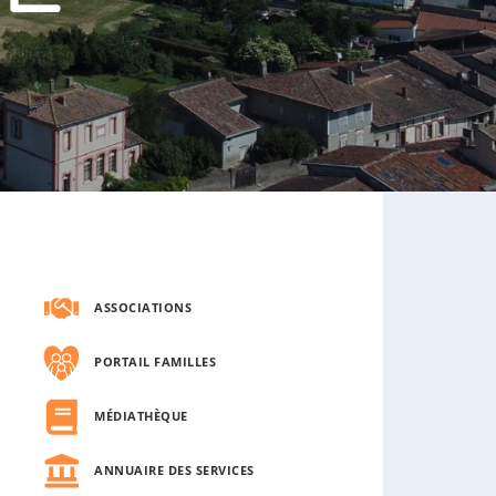
s
o
u
s
-
m
e
n
u
ASSOCIATIONS
PORTAIL FAMILLES
MÉDIATHÈQUE
ANNUAIRE DES SERVICES