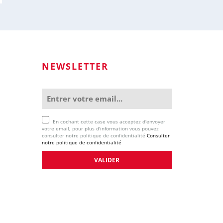
NEWSLETTER
En cochant cette case vous acceptez d'envoyer
votre email, pour plus d'information vous pouvez
consulter notre politique de confidentialité
Consulter
notre politique de confidentialité