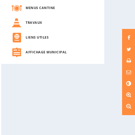
MENUS CANTINE
TRAVAUX
LIENS UTILES
AFFICHAGE MUNICIPAL
C
o
n
t
r
a
s
t
e