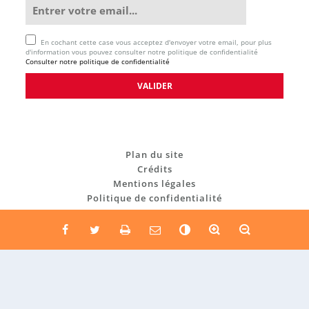
En cochant cette case vous acceptez d'envoyer votre email, pour plus
d'information vous pouvez consulter notre politique de confidentialité
Consulter notre politique de confidentialité
Plan du site
Crédits
Mentions légales
Politique de confidentialité
C
o
n
t
r
a
Re