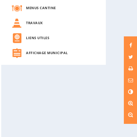
MENUS CANTINE
TRAVAUX
LIENS UTILES
AFFICHAGE MUNICIPAL
C
o
n
t
r
a
s
t