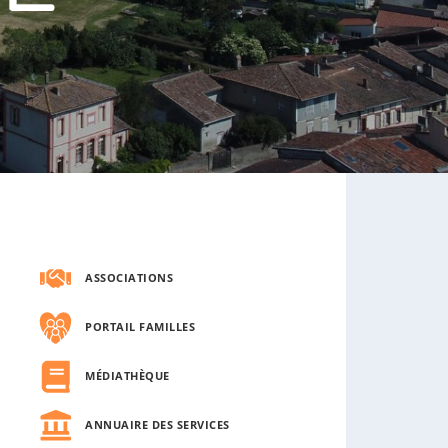
s
o
u
s
-
m
e
n
u
ASSOCIATIONS
PORTAIL FAMILLES
MÉDIATHÈQUE
ANNUAIRE DES SERVICES