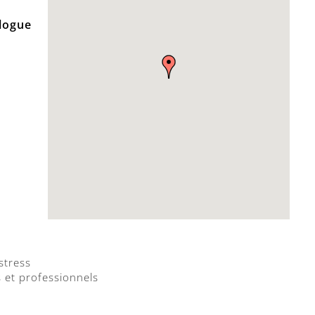
logue
 stress
et professionnels