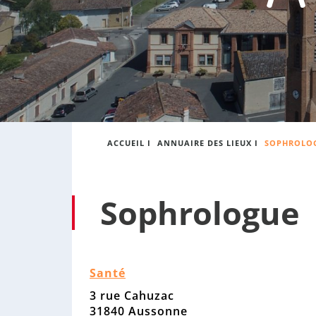
:
s
o
n
n
e
ACCUEIL
I
ANNUAIRE DES LIEUX
I
SOPHROLO
Sophrologue
Santé
3 rue Cahuzac
31840 Aussonne