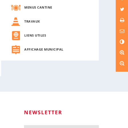
MENUS CANTINE
TRAVAUX
LIENS UTILES
C
o
AFFICHAGE MUNICIPAL
n
t
r
a
s
t
e
NEWSLETTER