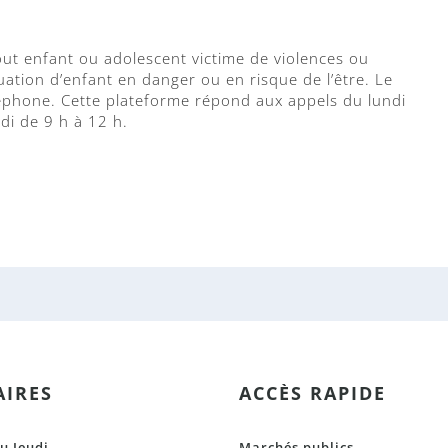
out enfant ou adolescent victime de violences ou
ation d’enfant en danger ou en risque de l’être. Le
léphone. Cette plateforme répond aux appels du lundi
di de 9 h à 12 h.
IRES
ACCÈS RAPIDE
u Jeudi
Marchés publics