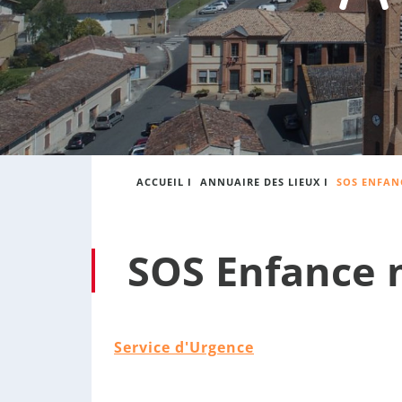
:
s
o
n
n
e
ACCUEIL
I
ANNUAIRE DES LIEUX
I
SOS ENFAN
SOS Enfance 
Service d'Urgence