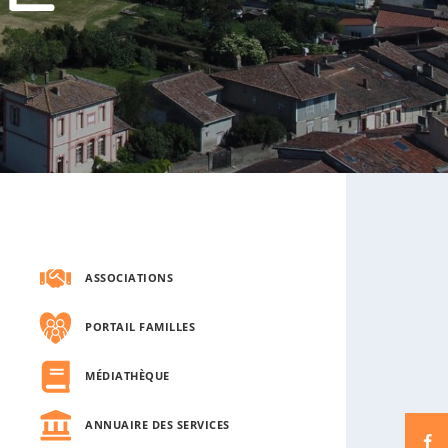
s
o
u
s
-
m
e
n
u
ASSOCIATIONS
PORTAIL FAMILLES
MÉDIATHÈQUE
ANNUAIRE DES SERVICES