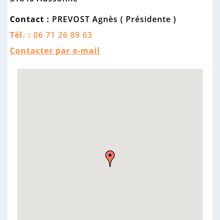
n
n
Contact :
PREVOST Agnès ( Présidente )
e
Tél. :
06 71 26 89 63
Contacter par e-mail