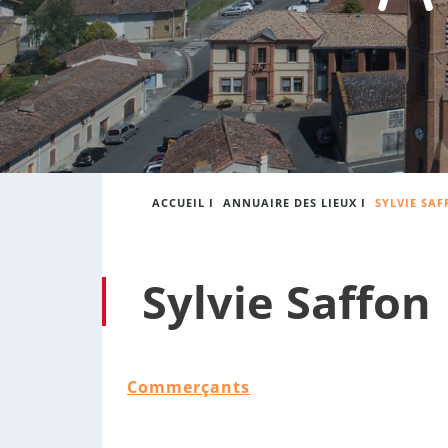
:
s
o
n
n
e
ACCUEIL
I
ANNUAIRE DES LIEUX
I
SYLVIE SA
Sylvie Saffon
Commerçants