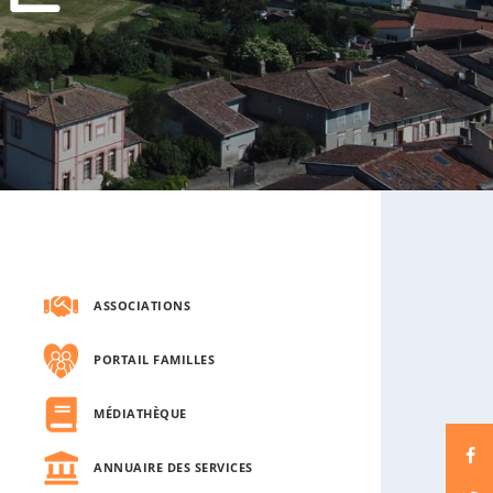
s
o
u
s
-
m
e
n
u
ASSOCIATIONS
PORTAIL FAMILLES
MÉDIATHÈQUE
ANNUAIRE DES SERVICES