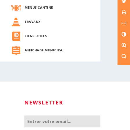
MENUS CANTINE
TRAVAUX
C
LIENS UTILES
o
n
t
AFFICHAGE MUNICIPAL
r
a
s
t
e
NEWSLETTER