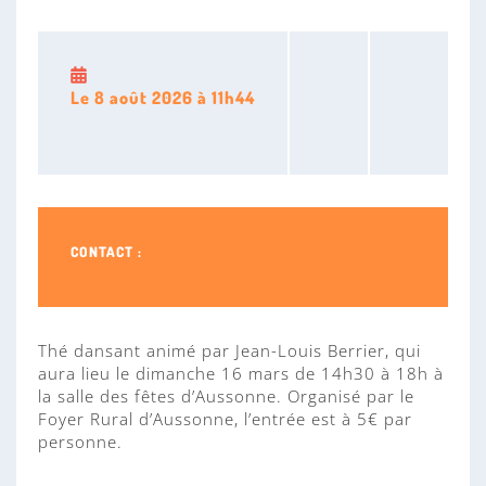
i
n
e
n
s
e
Le
8 août 2026
à 11h44
CONTACT :
Thé dansant animé par Jean-Louis Berrier, qui
aura lieu le dimanche 16 mars de 14h30 à 18h à
la salle des fêtes d’Aussonne. Organisé par le
Foyer Rural d’Aussonne, l’entrée est à 5€ par
personne.