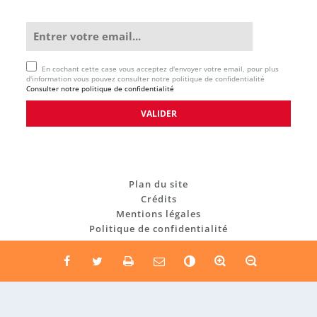
En cochant cette case vous acceptez d'envoyer votre email, pour plus
d'information vous pouvez consulter notre politique de confidentialité
Consulter notre politique de confidentialité
Plan du site
Crédits
Mentions légales
Politique de confidentialité
C
o
n
t
r