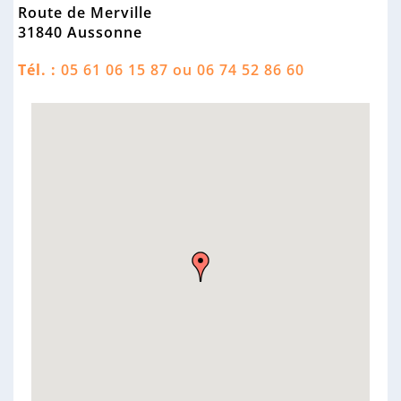
n
Route de Merville
n
31840 Aussonne
e
Tél. :
05 61 06 15 87 ou 06 74 52 86 60