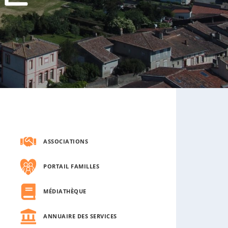
s
o
u
s
-
m
e
n
u
ASSOCIATIONS
PORTAIL FAMILLES
MÉDIATHÈQUE
ANNUAIRE DES SERVICES