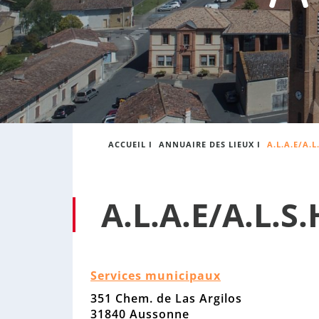
:
s
o
n
n
e
ACCUEIL
I
ANNUAIRE DES LIEUX
I
A.L.A.E/A.
A.L.A.E/A.L.S
Services municipaux
351 Chem. de Las Argilos
31840 Aussonne