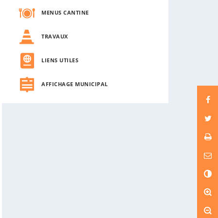
MENUS CANTINE
TRAVAUX
LIENS UTILES
AFFICHAGE MUNICIPAL
C
o
n
t
r